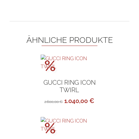
ÄHNLICHE PRODUKTE
Aktionspreis!
%
GUCCI RING ICON
TWIRL
Ursprünglicher
Aktueller
1.040,00
€
2.600,00
€
Preis
Preis
war:
ist:
Aktionspreis!
%
2.600,00 €
1.040,00 €.