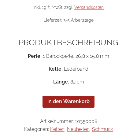
war:
ist:
198,00 €
139,0
inkl. 19 % MwSt.
zzgl.
Versandkosten
Lieferzeit:
3-5 Arbeitstage
PRODUKTBESCHREIBUNG
Perle:
1 Barockperle, 26,8 x 15,8 mm
Kette:
Lederband
Länge:
82 cm
In den Warenkorb
Artikelnummer:
10350008
Kategorien:
Ketten
,
Neuheiten
,
Schmuck