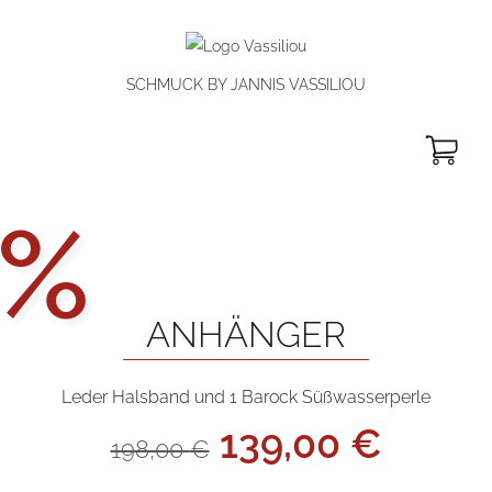
SCHMUCK BY JANNIS VASSILIOU
W
Aktionsp
%
ANHÄNGER
Leder Halsband und 1 Barock Süßwasserperle
Ursprüngliche
Aktue
139,00
€
198,00
€
Preis
Preis