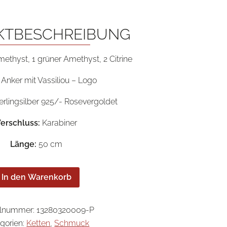
KTBESCHREIBUNG
ethyst, 1 grüner Amethyst, 2 Citrine
Anker mit Vassiliou – Logo
erlingsilber 925/- Rosevergoldet
erschluss:
Karabiner
Länge:
50 cm
In den Warenkorb
elnummer:
13280320009-P
gorien:
Ketten
,
Schmuck