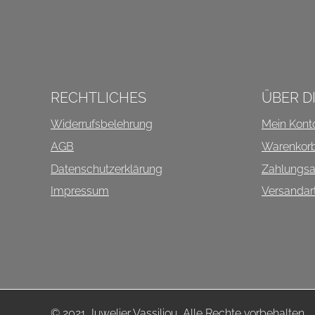
INFOS ÜBER DIESEN SHO
RECHTLICHES
ÜBER D
Widerrufsbelehrung
Mein Kont
AGB
Warenkor
Datenschutzerklärung
Zahlungsa
Impressum
Versandar
© 2021 Juwelier Vassiliou, Alle Rechte vorbehalten