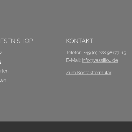
P
IESEN SHOP
KONTAKT
o
Telefon: +49 (0) 228 98177-15
E-Mail:
info@vassiliou.de
b
rten
Zum Kontaktformular
ten