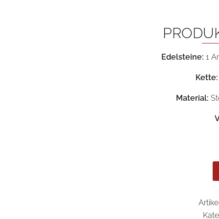
PRODU
Edelsteine:
1 Am
Kette:
Material:
St
V
Artik
Kate