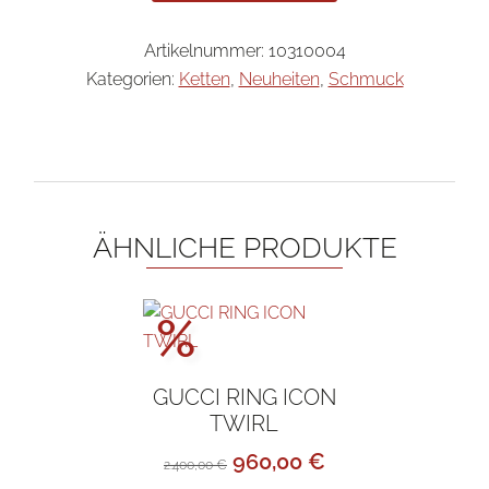
Artikelnummer:
10310004
Kategorien:
Ketten
,
Neuheiten
,
Schmuck
ÄHNLICHE PRODUKTE
Aktionspreis!
%
GUCCI RING ICON
TWIRL
Ursprünglicher
Aktueller
960,00
€
2.400,00
€
Preis
Preis