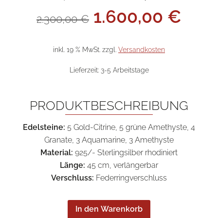
Ursprünglicher
Aktu
1.600,00
€
2.300,00
€
Preis
Prei
war:
ist:
2.300,00 €
1.60
inkl. 19 % MwSt.
zzgl.
Versandkosten
Lieferzeit:
3-5 Arbeitstage
PRODUKTBESCHREIBUNG
Edelsteine:
5 Gold-Citrine, 5 grüne Amethyste, 4
Granate, 3 Aquamarine, 3 Amethyste
Material:
925/- Sterlingsilber rhodiniert
Länge:
45 cm, verlängerbar
Verschluss:
Federringverschluss
In den Warenkorb