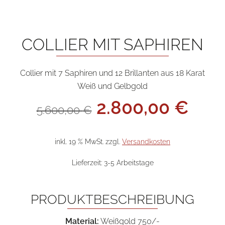
COLLIER MIT SAPHIREN
Collier mit 7 Saphiren und 12 Brillanten aus 18 Karat
Weiß und Gelbgold
Ursprünglicher
Aktu
2.800,00
€
5.600,00
€
Preis
Prei
war:
ist:
5.600,00 €
2.80
inkl. 19 % MwSt.
zzgl.
Versandkosten
Lieferzeit:
3-5 Arbeitstage
PRODUKTBESCHREIBUNG
Material:
Weißgold 750/-