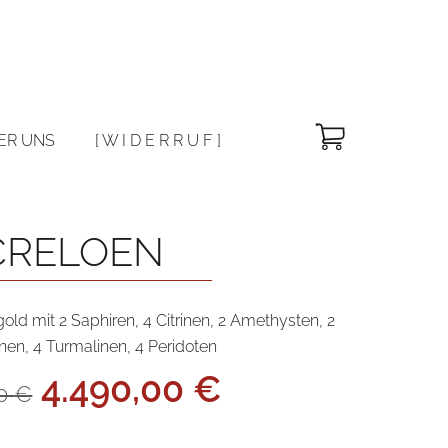
Warenkorb
ER UNS
[ W I D E R R U F ]
CRELOEN
old mit 2 Saphiren, 4 Citrinen, 2 Amethysten, 2
en, 4 Turmalinen, 4 Peridoten
Ursprünglicher
Aktueller
4.490,00
€
00
€
Preis
Preis
war:
ist: