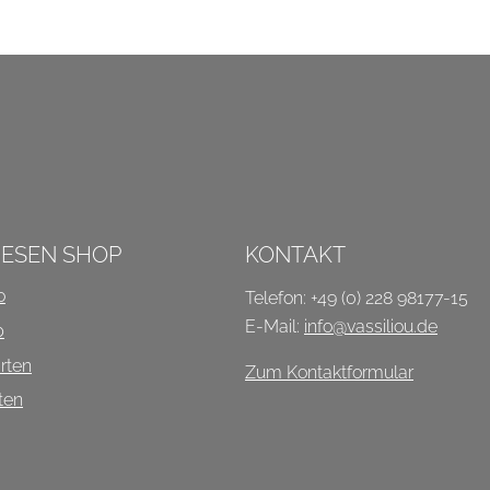
P
IESEN SHOP
KONTAKT
o
Telefon: +49 (0) 228 98177-15
E-Mail:
info@vassiliou.de
b
rten
Zum Kontaktformular
ten