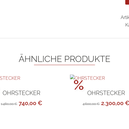
Art
K
ÄHNLICHE PRODUKTE
ktionspreis!
Aktionsp
%
OHRSTECKER
OHRSTECKER
Ursprünglicher
Aktueller
Ursprüngl
740,00
€
2.300,00
1.480,00
€
4.600,00
€
Preis
Preis
Preis
war:
ist:
war:
1.480,00 €
740,00 €.
4.600,00 