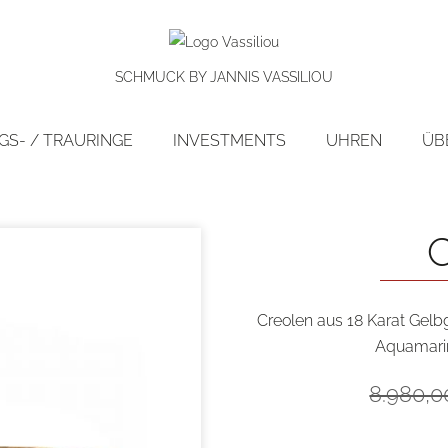
SCHMUCK BY JANNIS VASSILIOU
S- / TRAURINGE
INVESTMENTS
UHREN
ÜB
preis!
Creolen aus 18 Karat Gelbg
Aquamarin
8.980,