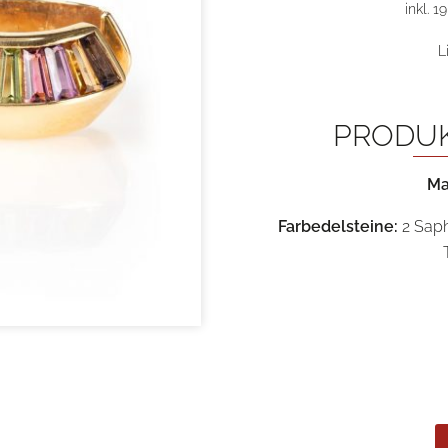
inkl. 1
L
PRODU
Ma
Farbedelsteine:
2 Saph