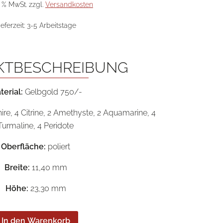
8.980,00 €
4.490,00 €.
9 % MwSt.
zzgl.
Versandkosten
ieferzeit:
3-5 Arbeitstage
KTBESCHREIBUNG
terial:
Gelbgold 750/-
ire, 4 Citrine, 2 Amethyste, 2 Aquamarine, 4
Turmaline, 4 Peridote
Oberfläche:
poliert
Breite:
11,40 mm
Höhe:
23,30 mm
In den Warenkorb