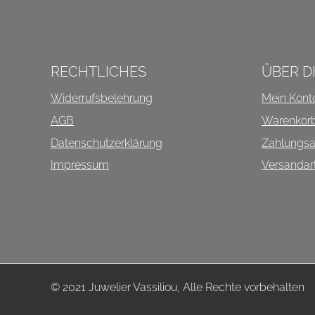
INFOS ÜBER DIESEN SHO
RECHTLICHES
ÜBER D
Widerrufsbelehrung
Mein Kont
AGB
Warenkor
Datenschutzerklärung
Zahlungsa
Impressum
Versandar
© 2021 Juwelier Vassiliou, Alle Rechte vorbehalten