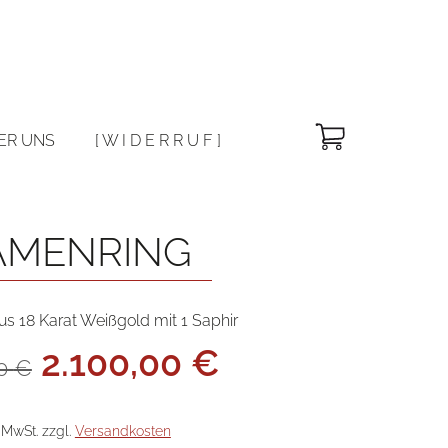
Warenkorb
ER UNS
[ W I D E R R U F ]
AMENRING
s 18 Karat Weißgold mit 1 Saphir
Ursprünglicher
Aktueller
2.100,00
€
00
€
Preis
Preis
war:
ist:
4.200,00 €
2.100,00 €.
. MwSt.
zzgl.
Versandkosten