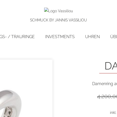
SCHMUCK BY JANNIS VASSILIOU
S- / TRAURINGE
INVESTMENTS
UHREN
ÜB
preis!
D
Damenring au
4.200,
inkl