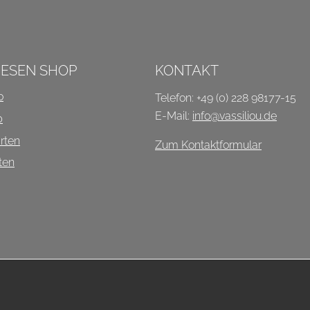
P
IESEN SHOP
KONTAKT
o
Telefon: +49 (0) 228 98177-15
E-Mail:
info@vassiliou.de
b
rten
Zum Kontaktformular
ten