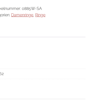
ikelnummer:
0885W-SA
orien:
Damenringe
,
Ringe
 62