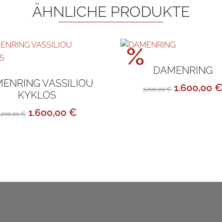
ÄHNLICHE PRODUKTE
ktionspreis!
Aktionsp
%
DAMENRING
ENRING VASSILIOU
Ursprüngl
1.600,00
3.200,00
€
KYKLOS
Preis
Ursprünglicher
Aktueller
1.600,00
€
war:
3.200,00
€
Preis
Preis
3.200,00 
war:
ist:
3.200,00 €
1.600,00 €.