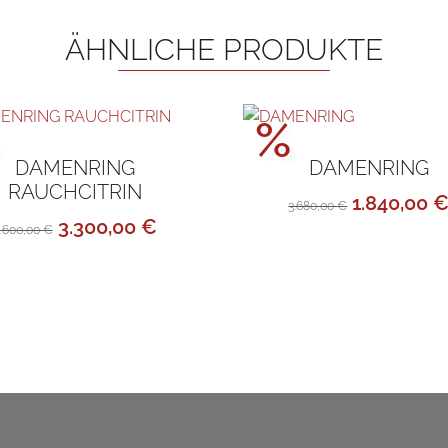
ÄHNLICHE PRODUKTE
ktionspreis!
Aktionsp
%
DAMENRING
DAMENRING
RAUCHCITRIN
Ursprüngl
1.840,00
3.680,00
€
Ursprünglicher
Aktueller
3.300,00
€
Preis
.600,00
€
Preis
Preis
war:
war:
ist:
3.680,00 
6.600,00 €
3.300,00 €.