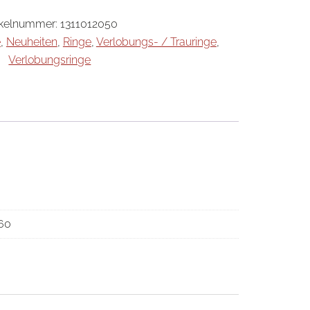
ikelnummer:
1311012050
e
,
Neuheiten
,
Ringe
,
Verlobungs- / Trauringe
,
Verlobungsringe
 60