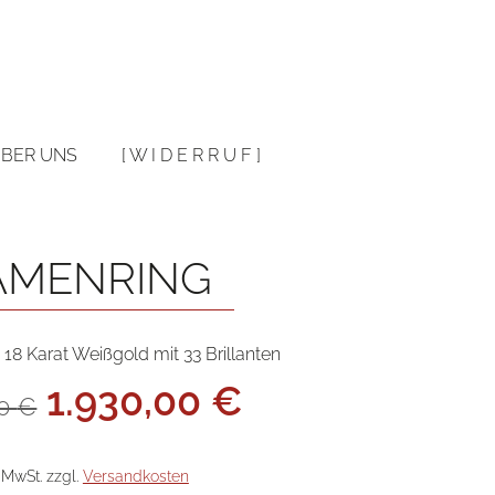
Warenkorb
BER UNS
[ W I D E R R U F ]
AMENRING
18 Karat Weißgold mit 33 Brillanten
Ursprünglicher
Aktueller
1.930,00
€
00
€
Preis
Preis
war:
ist:
3.860,00 €
1.930,00 €.
. MwSt.
zzgl.
Versandkosten