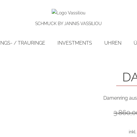
SCHMUCK BY JANNIS VASSILIOU
NGS- / TRAURINGE
INVESTMENTS
UHREN
Ü
preis!
D
Damenring aus 
3.860,
inkl