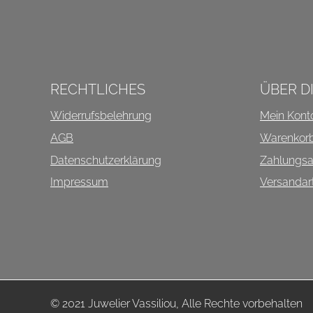
INFOS ÜBER DIESEN SHO
RECHTLICHES
ÜBER D
Widerrufsbelehrung
Mein Kont
AGB
Warenkor
Datenschutzerklärung
Zahlungsa
Impressum
Versandar
© 2021 Juwelier Vassiliou, Alle Rechte vorbehalten