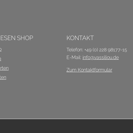
P
IESEN SHOP
KONTAKT
o
Telefon: +49 (0) 228 98177-15
E-Mail:
info@vassiliou.de
b
rten
Zum Kontaktformular
ten