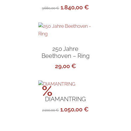
Ursprünglicher
Aktueller
1.840,00
€
3.680,00
€
Preis
Preis
war:
ist:
3.680,00 €
1.840,00 €.
250 Jahre
Beethoven – Ring
29,00
€
Aktionspreis!
%
DIAMANTRING
Ursprünglicher
Aktueller
1.050,00
€
2.100,00
€
Preis
Preis
war:
ist: