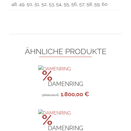
48, 49, 50, 51, 52, 53, 54, 55, 56, 57, 58, 59, 60
ÄHNLICHE PRODUKTE
Aktionspreis!
%
DAMENRING
Ursprünglicher
Aktueller
1.800,00
€
3.600,00
€
Preis
Preis
war:
ist:
Aktionspreis!
%
3.600,00 €
1.800,00 €.
DAMENRING