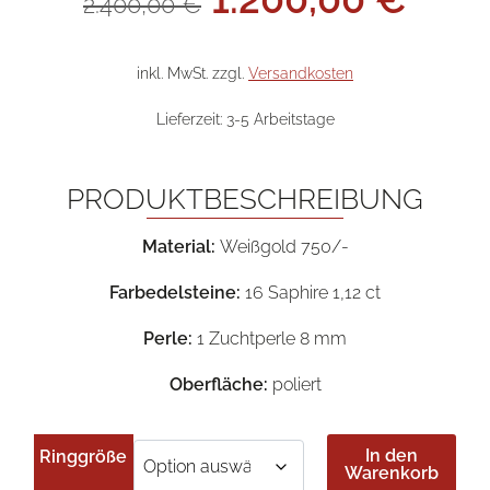
2.400,00
€
Preis
Prei
war:
ist:
2.400,00 €
1.20
inkl. MwSt.
zzgl.
Versandkosten
Lieferzeit:
3-5 Arbeitstage
PRODUKTBESCHREIBUNG
Material:
Weißgold 750/-
Farbedelsteine:
16 Saphire 1,12 ct
Perle:
1 Zuchtperle 8 mm
Oberfläche:
poliert
In den
Ringgröße
Warenkorb