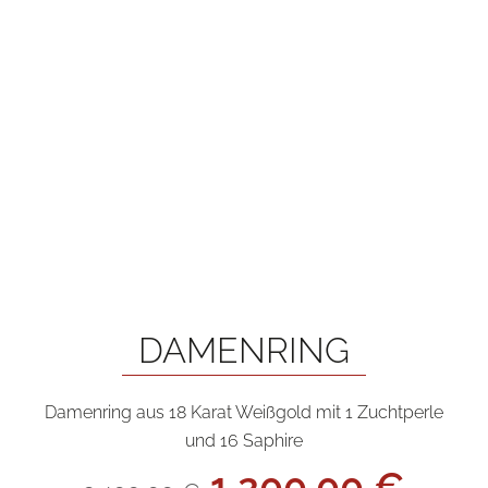
DAMENRING
Damenring aus 18 Karat Weißgold mit 1 Zuchtperle
und 16 Saphire
Ursprünglicher
Aktu
1.200,00
€