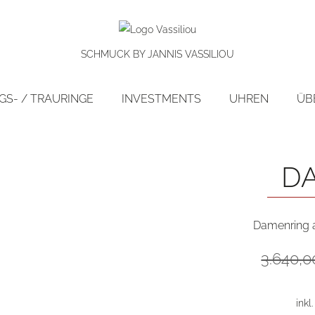
SCHMUCK BY JANNIS VASSILIOU
S- / TRAURINGE
INVESTMENTS
UHREN
ÜB
preis!
D
Damenring au
3.640,
inkl