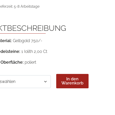
ieferzeit:
5-8 Arbeitstage
KTBESCHREIBUNG
terial:
Gelbgold 750/-
delsteine:
1 Iolith 2,00 Ct
Oberfläche:
poliert
In den
Warenkorb