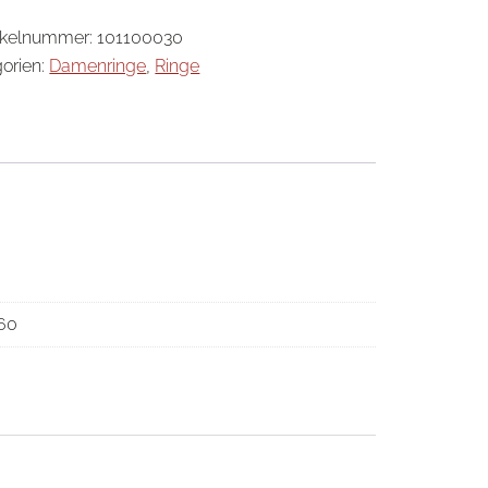
ikelnummer:
101100030
orien:
Damenringe
,
Ringe
 60