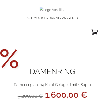
SCHMUCK BY JANNIS VASSILIOU
W
Aktionsp
%
DAMENRING
Damenring aus 14 Karat Gelbgold mit 1 Saphir
Ursprünglicher
Aktu
1.600,00
€
3.200,00
€
Preis
Prei