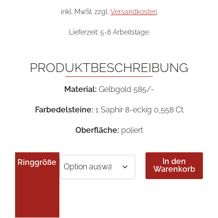
war:
ist:
3.200,00 €
1.60
inkl. MwSt.
zzgl.
Versandkosten
Lieferzeit:
5-8 Arbeitstage
PRODUKTBESCHREIBUNG
Material:
Gelbgold 585/-
Farbedelsteine:
1 Saphir 8-eckig 0,558 Ct
Oberfläche:
poliert
In den
Ringgröße
Warenkorb