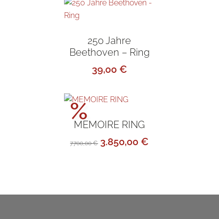
3.200,00 €
1.600,00 €.
250 Jahre
Beethoven – Ring
39,00
€
Aktionspreis!
%
MEMOIRE RING
Ursprünglicher
Aktueller
3.850,00
€
7.700,00
€
Preis
Preis
war:
ist:
7.700,00 €
3.850,00 €.