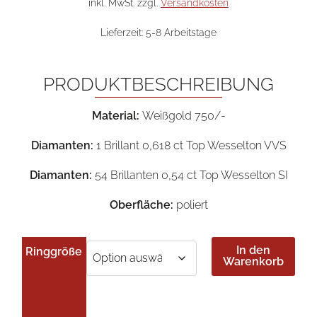
6.800,00 €
3.40
inkl. MwSt.
zzgl.
Versandkosten
Lieferzeit:
5-8 Arbeitstage
PRODUKTBESCHREIBUNG
Material:
Weißgold 750/-
Diamanten:
1 Brillant 0,618 ct Top Wesselton VVS
Diamanten:
54 Brillanten 0,54 ct Top Wesselton SI
Oberfläche:
poliert
In den
Ringgröße
Warenkorb