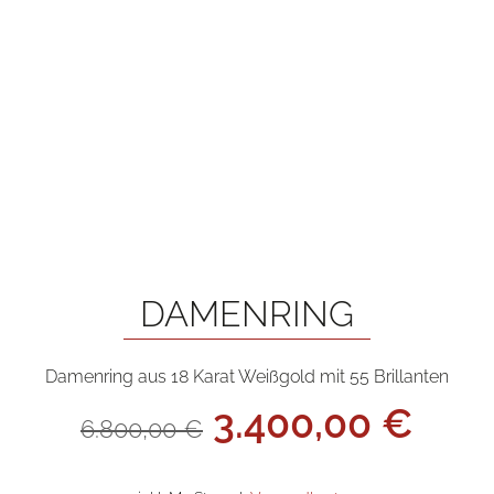
DAMENRING
Damenring aus 18 Karat Weißgold mit 55 Brillanten
Ursprünglicher
Aktu
3.400,00
€
6.800,00
€
Preis
Prei
war:
ist: