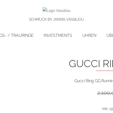
SCHMUCK BY JANNIS VASSILIOU
S- / TRAURINGE
INVESTMENTS
UHREN
ÜB
preis!
GUCCI R
Gucci Ring GG Runnin
2.100
inkl. 1