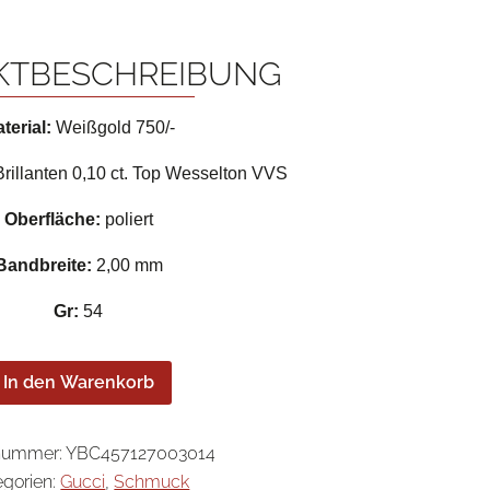
KTBESCHREIBUNG
terial:
Weißgold 750/-
rillanten 0,10 ct. Top Wesselton VVS
Oberfläche:
poliert
Bandbreite:
2,00 mm
Gr:
54
In den Warenkorb
lnummer:
YBC457127003014
egorien:
Gucci
,
Schmuck