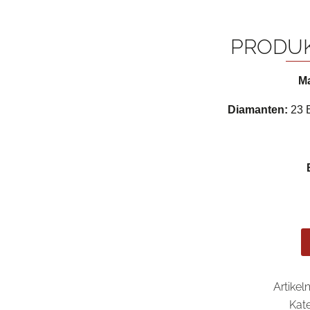
PRODU
Ma
Diamanten:
23 B
Artike
Kat