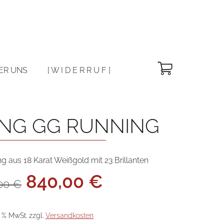
Warenkorb
ER UNS
[ W I D E R R U F ]
ING GG RUNNING
g aus 18 Karat Weißgold mit 23 Brillanten
Ursprünglicher
Aktueller
840,00
€
,00
€
Preis
Preis
war:
ist:
2.100,00 €
840,00 €.
9 % MwSt.
zzgl.
Versandkosten