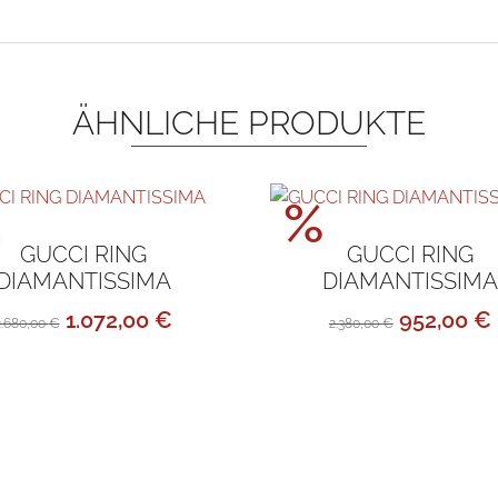
ÄHNLICHE PRODUKTE
ktionspreis!
Aktionsp
%
GUCCI RING
GUCCI RING
DIAMANTISSIMA
DIAMANTISSIMA
Ursprünglicher
Aktueller
Ursprüng
1.072,00
€
952,00
€
2.680,00
€
2.380,00
€
Preis
Preis
Preis
war:
ist:
war:
i
2.680,00 €
1.072,00 €.
2.380,00 