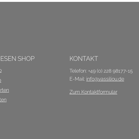
P
IESEN SHOP
KONTAKT
o
Telefon: +49 (0) 228 98177-15
E-Mail:
info@vassiliou.de
b
rten
Zum Kontaktformular
ten