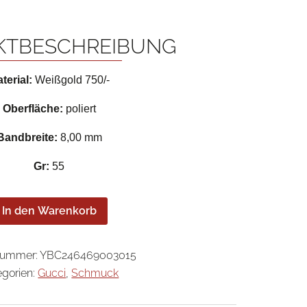
KTBESCHREIBUNG
terial:
Weißgold 750/-
Oberfläche:
poliert
Bandbreite:
8,00 mm
Gr:
55
In den Warenkorb
lnummer:
YBC246469003015
egorien:
Gucci
,
Schmuck