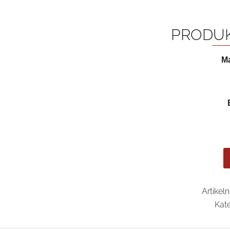
PRODU
Ma
Artike
Kat