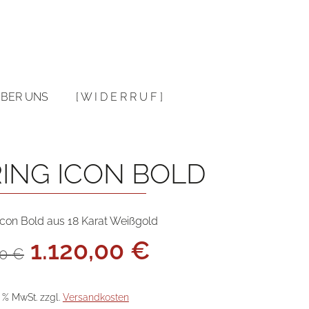
Warenkorb
BER UNS
[ W I D E R R U F ]
RING ICON BOLD
Icon Bold aus 18 Karat Weißgold
Ursprünglicher
Aktueller
1.120,00
€
00
€
Preis
Preis
war:
ist:
2.800,00 €
1.120,00 €.
9 % MwSt.
zzgl.
Versandkosten