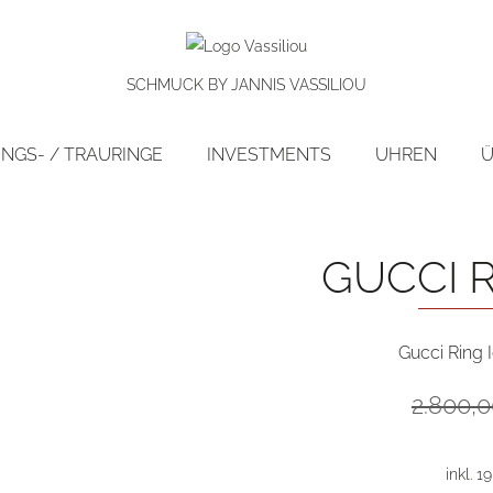
SCHMUCK BY JANNIS VASSILIOU
NGS- / TRAURINGE
INVESTMENTS
UHREN
Ü
preis!
GUCCI 
Gucci Ring 
2.800,
inkl. 1