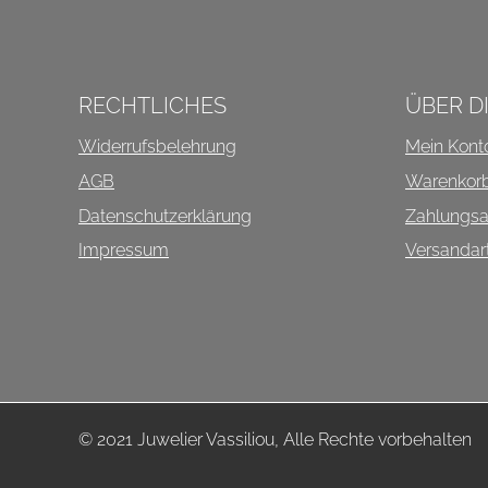
INFOS ÜBER DIESEN SHO
RECHTLICHES
ÜBER D
Widerrufsbelehrung
Mein Kont
AGB
Warenkor
Datenschutzerklärung
Zahlungsa
Impressum
Versandar
© 2021 Juwelier Vassiliou, Alle Rechte vorbehalten