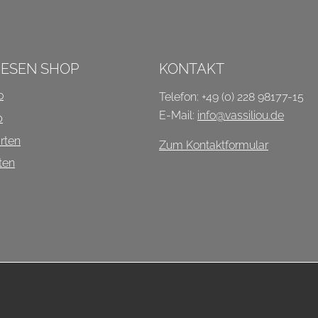
P
IESEN SHOP
KONTAKT
o
Telefon: +49 (0) 228 98177-15
E-Mail:
info@vassiliou.de
b
rten
Zum Kontaktformular
ten