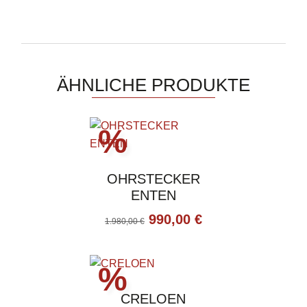
ÄHNLICHE PRODUKTE
Aktionspreis
%
OHRSTECKER
ENTEN
Ursprünglicher
Aktueller
990,00
€
1.980,00
€
Preis
Preis
war:
ist:
Aktionspreis
%
1.980,00 €
990,00 €.
CRELOEN