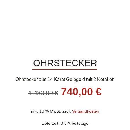
OHRSTECKER
Ohrstecker aus 14 Karat Gelbgold mit 2 Korallen
Ursprünglich
Aktue
740,00
€
1.480,00
€
Preis
Preis
war:
ist:
1.480,00 €
740,0
inkl. 19 % MwSt.
zzgl.
Versandkosten
Lieferzeit:
3-5 Arbeitstage