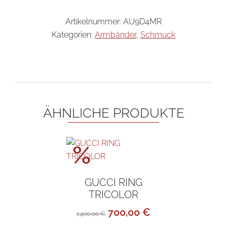
Artikelnummer:
AU9D4MR
Kategorien:
Armbänder
,
Schmuck
ÄHNLICHE PRODUKTE
Aktionspreis!
%
GUCCI RING
TRICOLOR
Ursprünglicher
Aktueller
700,00
€
1.400,00
€
Preis
Preis