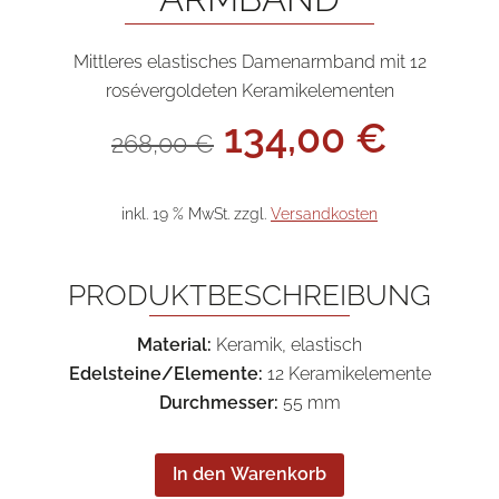
Mittleres elastisches Damenarmband mit 12
rosévergoldeten Keramikelementen
Ursprüngliche
Aktue
134,00
€
268,00
€
Preis
Preis
war:
ist:
268,00 €
134,0
inkl. 19 % MwSt.
zzgl.
Versandkosten
PRODUKTBESCHREIBUNG
Material:
Keramik, elastisch
Edelsteine/Elemente:
12 Keramikelemente
Durchmesser:
55 mm
In den Warenkorb