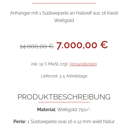
Anhänger mit 1 Südseeperle an Halsreif aus 18 Karat
Weißgold
Ursprüngliche
Aktu
7.000,00
€
14.000,00
€
Preis
Prei
war:
ist:
14.000,00 €
7.00
inkl. 19 % MwSt.
zzgl.
Versandkosten
Lieferzeit:
3-5 Arbeitstage
PRODUKTBESCHREIBUNG
Material:
Weißgold 750/-
Perle:
1 Südseeperle oval 16 x 12 mm weiß Natur